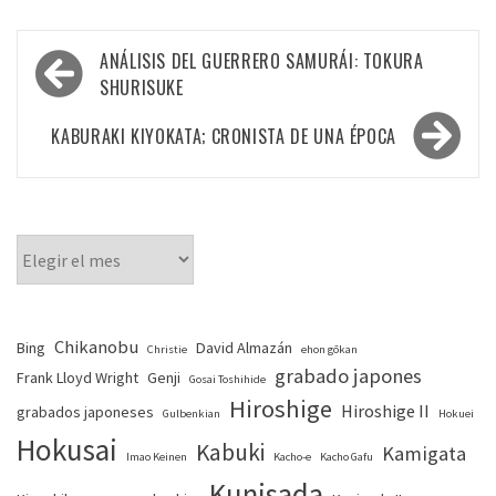
Navegación
ANÁLISIS DEL GUERRERO SAMURÁI: TOKURA
de
SHURISUKE
entradas
KABURAKI KIYOKATA; CRONISTA DE UNA ÉPOCA
Chikanobu
Bing
David Almazán
Christie
ehon gōkan
grabado japones
Frank Lloyd Wright
Genji
Gosai Toshihide
Hiroshige
Hiroshige II
grabados japoneses
Gulbenkian
Hokuei
Hokusai
Kabuki
Kamigata
Imao Keinen
Kacho-e
Kacho Gafu
Kunisada