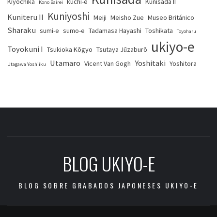
Kiyochika
kuchi-e
Kunisada II
Kono Bairei
Kuniyoshi
Kuniteru II
Meiji
Meisho Zue
Museo Británico
Sharaku
sumi-e
sumo-e
Tadamasa Hayashi
Toshikata
Toyoharu
ukiyo-e
Toyokuni I
Tsukioka Kōgyo
Tsutaya Jūzaburō
Utamaro
Yoshitaki
Vicent Van Gogh
Yoshitora
Utagawa Yoshiiku
BLOG UKIYO-E
BLOG SOBRE GRABADOS JAPONESES UKIYO-E