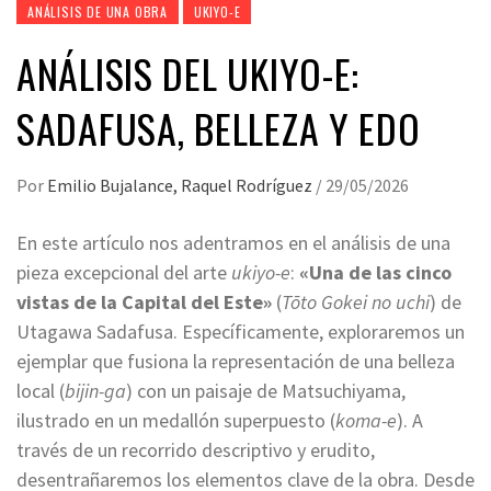
ANÁLISIS DE UNA OBRA
UKIYO-E
ANÁLISIS DEL UKIYO-E:
SADAFUSA, BELLEZA Y EDO
Por
Emilio Bujalance, Raquel Rodríguez
/
29/05/2026
En este artículo nos adentramos en el análisis de una
pieza excepcional del arte
ukiyo-e
:
«Una de las cinco
vistas de la Capital del Este»
(
Tōto Gokei no uchi
) de
Utagawa Sadafusa. Específicamente, exploraremos un
ejemplar que fusiona la representación de una belleza
local (
bijin-ga
) con un paisaje de Matsuchiyama,
ilustrado en un medallón superpuesto (
koma-e
). A
través de un recorrido descriptivo y erudito,
desentrañaremos los elementos clave de la obra. Desde