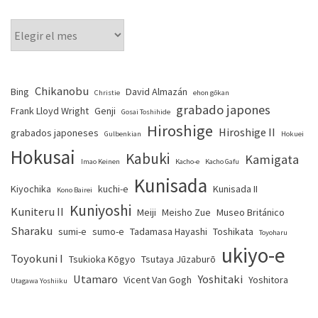
Chikanobu
Bing
David Almazán
Christie
ehon gōkan
grabado japones
Frank Lloyd Wright
Genji
Gosai Toshihide
Hiroshige
Hiroshige II
grabados japoneses
Gulbenkian
Hokuei
Hokusai
Kabuki
Kamigata
Imao Keinen
Kacho-e
Kacho Gafu
Kunisada
Kiyochika
kuchi-e
Kunisada II
Kono Bairei
Kuniyoshi
Kuniteru II
Meiji
Meisho Zue
Museo Británico
Sharaku
sumi-e
sumo-e
Tadamasa Hayashi
Toshikata
Toyoharu
ukiyo-e
Toyokuni I
Tsukioka Kōgyo
Tsutaya Jūzaburō
Utamaro
Yoshitaki
Vicent Van Gogh
Yoshitora
Utagawa Yoshiiku