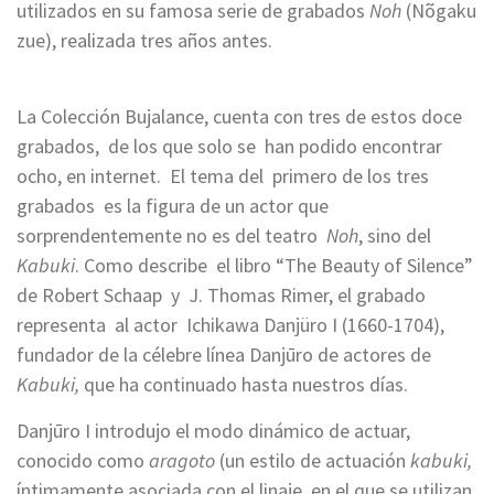
utilizados en su famosa serie de grabados
Noh
(Nõgaku
zue), realizada tres años antes.
La Colección Bujalance, cuenta con tres de estos doce
grabados, de los que solo se han podido encontrar
ocho, en internet. El tema del primero de los tres
grabados es la figura de un actor que
sorprendentemente no es del teatro
Noh
, sino del
Kabuki
. Como describe el libro “The Beauty of Silence”
de Robert Schaap y J. Thomas Rimer, el grabado
representa al actor Ichikawa Danjüro I (1660-1704),
fundador de la célebre línea Danjūro de actores de
Kabuki,
que ha continuado hasta nuestros días.
Danjūro I introdujo el modo dinámico de actuar,
conocido como
aragoto
(un estilo de actuación
kabuki,
íntimamente asociada con el linaje, en el que se utilizan