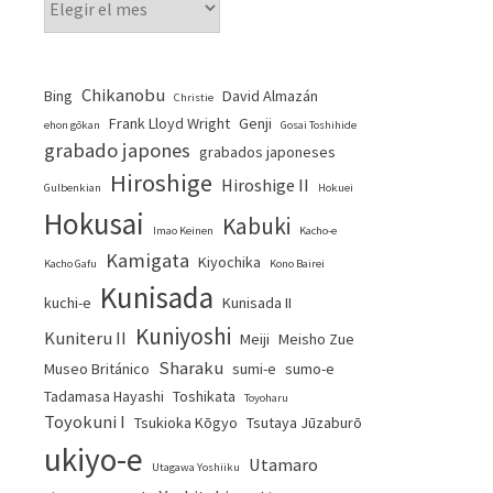
Chikanobu
Bing
David Almazán
Christie
Frank Lloyd Wright
Genji
ehon gōkan
Gosai Toshihide
grabado japones
grabados japoneses
Hiroshige
Hiroshige II
Gulbenkian
Hokuei
Hokusai
Kabuki
Imao Keinen
Kacho-e
Kamigata
Kiyochika
Kacho Gafu
Kono Bairei
Kunisada
kuchi-e
Kunisada II
Kuniyoshi
Kuniteru II
Meiji
Meisho Zue
Sharaku
Museo Británico
sumi-e
sumo-e
Tadamasa Hayashi
Toshikata
Toyoharu
Toyokuni I
Tsukioka Kōgyo
Tsutaya Jūzaburō
ukiyo-e
Utamaro
Utagawa Yoshiiku