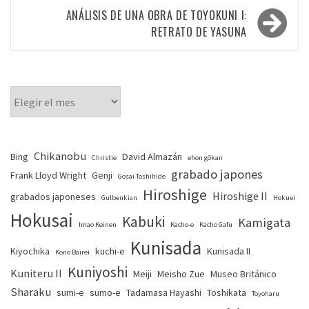
entradas
ANÁLISIS DE UNA OBRA DE TOYOKUNI I:
RETRATO DE YASUNA
Chikanobu
Bing
David Almazán
Christie
ehon gōkan
grabado japones
Frank Lloyd Wright
Genji
Gosai Toshihide
Hiroshige
Hiroshige II
grabados japoneses
Gulbenkian
Hokuei
Hokusai
Kabuki
Kamigata
Imao Keinen
Kacho-e
Kacho Gafu
Kunisada
Kiyochika
kuchi-e
Kunisada II
Kono Bairei
Kuniyoshi
Kuniteru II
Meiji
Meisho Zue
Museo Británico
Sharaku
sumi-e
sumo-e
Tadamasa Hayashi
Toshikata
Toyoharu