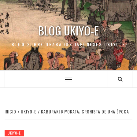
Saltar
al
contenido
BLOG UKIYO-E
BLOG SOBRE GRABADOS JAPONESES UKIYO-E
Menú
principal
INICIO
UKIYO-E
KABURAKI KIYOKATA; CRONISTA DE UNA ÉPOCA
UKIYO-E