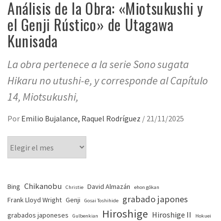
Análisis de la Obra: «Miotsukushi y
el Genji Rústico» de Utagawa
Kunisada
La obra pertenece a la serie Sono sugata
Hikaru no utushi-e, y corresponde al Capítulo
14, Miotsukushi,
Por
Emilio Bujalance, Raquel Rodríguez
/
21/11/2025
Chikanobu
Bing
David Almazán
Christie
ehon gōkan
grabado japones
Frank Lloyd Wright
Genji
Gosai Toshihide
Hiroshige
Hiroshige II
grabados japoneses
Gulbenkian
Hokuei