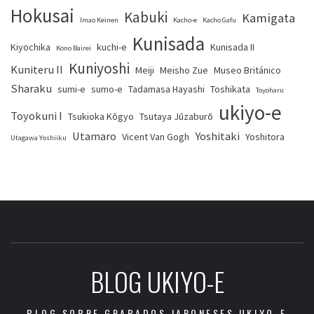
Hokusai
Kabuki
Kamigata
Imao Keinen
Kacho-e
Kacho Gafu
Kunisada
Kiyochika
kuchi-e
Kunisada II
Kono Bairei
Kuniyoshi
Kuniteru II
Meiji
Meisho Zue
Museo Británico
Sharaku
sumi-e
sumo-e
Tadamasa Hayashi
Toshikata
Toyoharu
ukiyo-e
Toyokuni I
Tsukioka Kōgyo
Tsutaya Jūzaburō
Utamaro
Yoshitaki
Vicent Van Gogh
Yoshitora
Utagawa Yoshiiku
BLOG UKIYO-E
BLOG SOBRE GRABADOS JAPONESES UKIYO-E