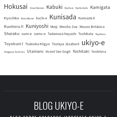
Hokusai
Kabuki
Kamigata
Imao Keinen
Kacho-e
Kacho Gafu
Kunisada
Kiyochika
kuchi-e
Kunisada II
Kono Bairei
Kuniyoshi
Kuniteru II
Meiji
Meisho Zue
Museo Británico
Sharaku
sumi-e
sumo-e
Tadamasa Hayashi
Toshikata
Toyoharu
ukiyo-e
Toyokuni I
Tsukioka Kōgyo
Tsutaya Jūzaburō
Utamaro
Yoshitaki
Vicent Van Gogh
Yoshitora
Utagawa Yoshiiku
BLOG UKIYO-E