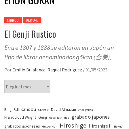
LIBROS
UKIYO-E
El Genji Rustico
Entre 1807 y 1888 se editaron en Japón un
tipo de libros denominados gōkan (合巻),
Por
Emilio Bujalance, Raquel Rodríguez
/
01/05/2023
Chikanobu
Bing
David Almazán
Christie
ehon gōkan
grabado japones
Frank Lloyd Wright
Genji
Gosai Toshihide
Hiroshige
Hiroshige II
grabados japoneses
Gulbenkian
Hokuei