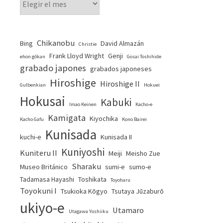
Chikanobu
Bing
David Almazán
Christie
Frank Lloyd Wright
Genji
ehon gōkan
Gosai Toshihide
grabado japones
grabados japoneses
Hiroshige
Hiroshige II
Gulbenkian
Hokuei
Hokusai
Kabuki
Imao Keinen
Kacho-e
Kamigata
Kiyochika
Kacho Gafu
Kono Bairei
Kunisada
kuchi-e
Kunisada II
Kuniyoshi
Kuniteru II
Meiji
Meisho Zue
Sharaku
Museo Británico
sumi-e
sumo-e
Tadamasa Hayashi
Toshikata
Toyoharu
Toyokuni I
Tsukioka Kōgyo
Tsutaya Jūzaburō
ukiyo-e
Utamaro
Utagawa Yoshiiku