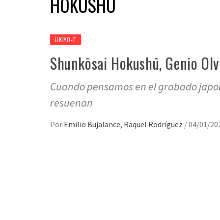
HOKUSHŪ
UKIYO-E
Shunkōsai Hokushū, Genio Olv
Cuando pensamos en el grabado japon
resuenan
Por
Emilio Bujalance, Raquel Rodríguez
/
04/01/20