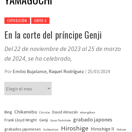
EXPOSICIÓN
UKIYO-E
En la corte del príncipe Genji
Del 22 de noviembre de 2023 al 25 de marzo
de 2024, se ha celebrado,
Por
Emilio Bujalance, Raquel Rodríguez
/
25/03/2024
Chikanobu
Bing
David Almazán
Christie
ehon gōkan
grabado japones
Frank Lloyd Wright
Genji
Gosai Toshihide
Hiroshige
Hiroshige II
grabados japoneses
Gulbenkian
Hokuei