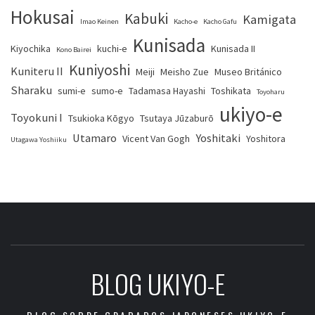
Hokusai
Kabuki
Kamigata
Imao Keinen
Kacho-e
Kacho Gafu
Kunisada
Kiyochika
kuchi-e
Kunisada II
Kono Bairei
Kuniyoshi
Kuniteru II
Meiji
Meisho Zue
Museo Británico
Sharaku
sumi-e
sumo-e
Tadamasa Hayashi
Toshikata
Toyoharu
ukiyo-e
Toyokuni I
Tsukioka Kōgyo
Tsutaya Jūzaburō
Utamaro
Yoshitaki
Vicent Van Gogh
Yoshitora
Utagawa Yoshiiku
BLOG UKIYO-E