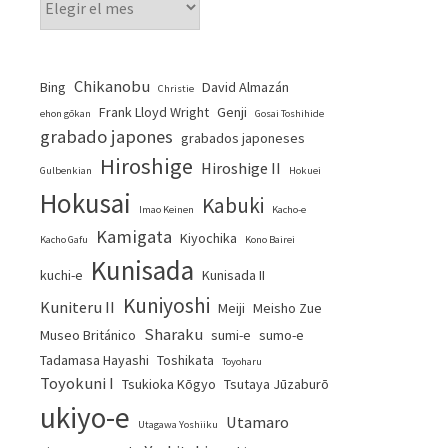
Chikanobu
Bing
David Almazán
Christie
Frank Lloyd Wright
Genji
ehon gōkan
Gosai Toshihide
grabado japones
grabados japoneses
Hiroshige
Hiroshige II
Gulbenkian
Hokuei
Hokusai
Kabuki
Imao Keinen
Kacho-e
Kamigata
Kiyochika
Kacho Gafu
Kono Bairei
Kunisada
kuchi-e
Kunisada II
Kuniyoshi
Kuniteru II
Meiji
Meisho Zue
Sharaku
Museo Británico
sumi-e
sumo-e
Tadamasa Hayashi
Toshikata
Toyoharu
Toyokuni I
Tsukioka Kōgyo
Tsutaya Jūzaburō
ukiyo-e
Utamaro
Utagawa Yoshiiku