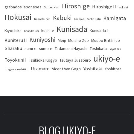
Hiroshige
Hiroshige II
grabados japoneses
Gulbenkian
Hokuei
Hokusai
Kabuki
Kamigata
Imao Keinen
Kacho-e
Kacho Gafu
Kunisada
Kiyochika
kuchi-e
Kunisada II
Kono Bairei
Kuniyoshi
Kuniteru II
Meiji
Meisho Zue
Museo Británico
Sharaku
sumi-e
sumo-e
Tadamasa Hayashi
Toshikata
Toyoharu
ukiyo-e
Toyokuni I
Tsukioka Kōgyo
Tsutaya Jūzaburō
Utamaro
Yoshitaki
Vicent Van Gogh
Yoshitora
Utagawa Yoshiiku
BLOG UKIYO-E