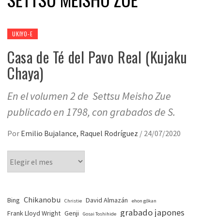
UKIYO-E
Casa de Té del Pavo Real (Kujaku
Chaya)
En el volumen 2 de Settsu Meisho Zue
publicado en 1798, con grabados de S.
Por
Emilio Bujalance, Raquel Rodríguez
/
24/07/2020
Chikanobu
Bing
David Almazán
Christie
ehon gōkan
grabado japones
Frank Lloyd Wright
Genji
Gosai Toshihide