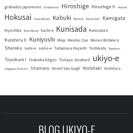
Hiroshige
Hiroshige II
grabados japoneses
Gulbenkian
Hokuei
Hokusai
Kabuki
Kamigata
Imao Keinen
Kacho-e
Kacho Gafu
Kunisada
Kiyochika
kuchi-e
Kunisada II
Kono Bairei
Kuniyoshi
Kuniteru II
Meiji
Meisho Zue
Museo Británico
Sharaku
sumi-e
sumo-e
Tadamasa Hayashi
Toshikata
Toyoharu
ukiyo-e
Toyokuni I
Tsukioka Kōgyo
Tsutaya Jūzaburō
Utamaro
Yoshitaki
Vicent Van Gogh
Yoshitora
Utagawa Yoshiiku
BLOG UKIYO-E