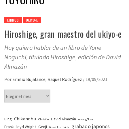
LIBROS
UKIYO-E
Hiroshige, gran maestro del ukiyo-e
Hoy quiero hablar de un libro de Yone
Noguchi, titulado Hiroshige, edición de David
Almazán
Por
Emilio Bujalance, Raquel Rodríguez
/
19/09/2021
Chikanobu
Bing
David Almazán
Christie
ehon gōkan
grabado japones
Frank Lloyd Wright
Genji
Gosai Toshihide